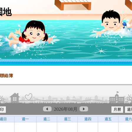
園地
聯絡簿
2026年08月
週日
週一
週二
週三
週四
週五
週六