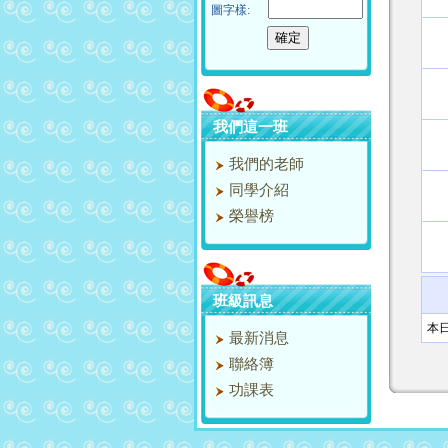
圖字樣:
我們這一班
我們的老師
同學介紹
榮譽榜
班級訊息
本
最新消息
聯絡簿
功課表