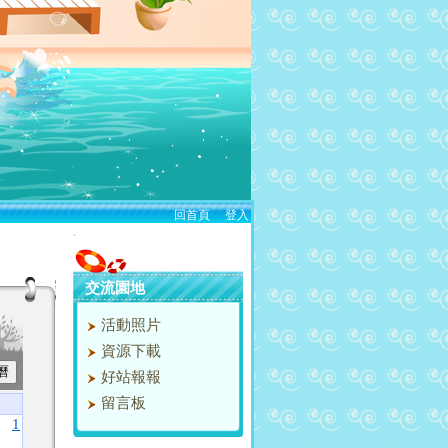
回首頁
、
登入
:::
交流園地
活動照片
資源下載
好站報報
留言板
1