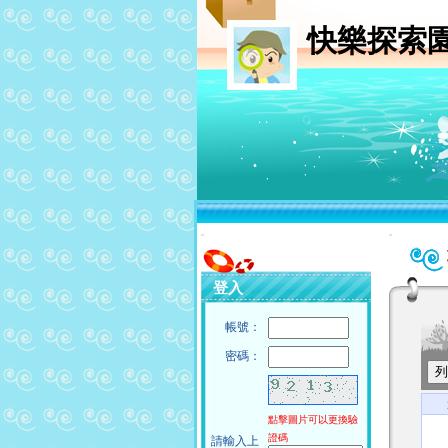
快樂探索
:::
:::
登入
帳號：
密碼：
點擊圖片可以更換驗
證碼
請輸入上