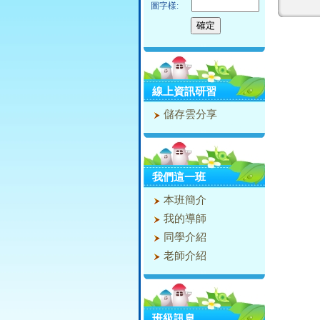
圖字樣:
線上資訊研習
儲存雲分享
我們這一班
本班簡介
我的導師
同學介紹
老師介紹
班級訊息