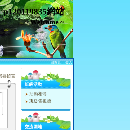
p120119835網站
~ Welcome ~
回首頁
、
登入
:::
我要留言
班級活動
活動相簿
班級電視牆
交流園地