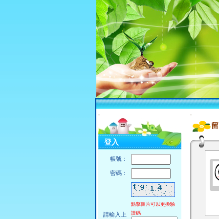
:::
:::
留
登入
帳號：
密碼：
點擊圖片可以更換驗
證碼
請輸入上