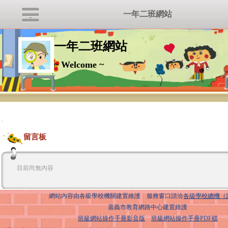
一年二班網站
一年二班網站
~ Welcome ~
:::
留言板
目前尚無內容
網站內容由各級學校機關建置維護 服務窗口請洽
各級學校總機（
嘉義市教育網路中心建置維護
班級網站操作手冊影音版
班級網站操作手冊PDF檔