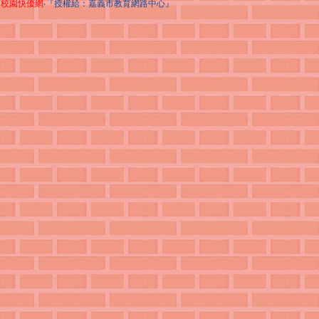
校園快優網
‧『授權給：嘉義市教育網路中心』