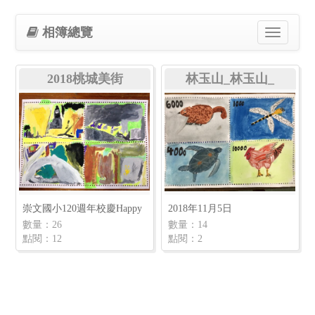
相簿總覽
Toggle
navigation
2018桃城美街
林玉山_林玉山_
崇文國小120週年校慶Happy
2018年11月5日
數量：26
數量：14
點閱：12
點閱：2