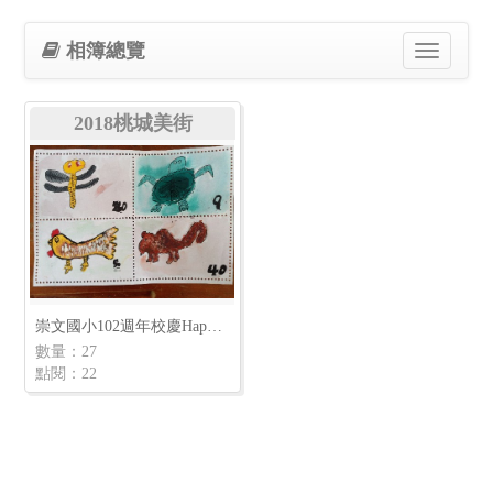
相簿總覽
Toggle
navigation
2018桃城美街
崇文國小102週年校慶Happy Birthday
數量：27
點閱：22