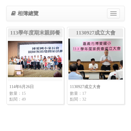
相簿總覽
Toggle
navigation
113學年度期末親師餐
1130927成立大會
敘
114年6月26日
1130927成立大會
數量：15
數量：17
點閱：49
點閱：32