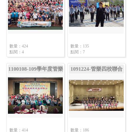
數量：424
數量：135
點閱：4
點閱：7
1100108-109學年度管樂
1091224-管樂四校聯合
班後援會授證典禮暨感
演奏會
恩聯誼餐會
數量：414
數量：186