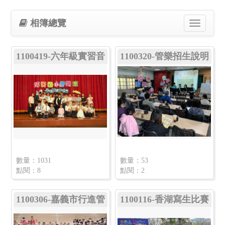
相簿總覽
Toggle
navigation
1100419-六年級實習音
1100320-管樂招生說明
樂會
會
數量：1031
數量：53
點閱：8
點閱：2
1100306-嘉義市行進管
1100116-香湖寫生比賽
樂四校聯合發表