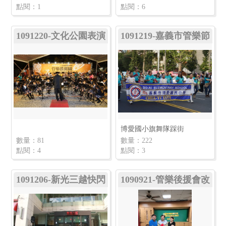
點閱：1
點閱：6
1091220-文化公園表演
1091219-嘉義市管樂節
踩街活動
博愛國小旗舞隊踩街
數量：81
數量：222
點閱：4
點閱：3
1091206-新光三越快閃
1090921-管樂後援會改
選