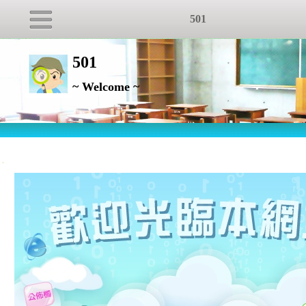
501
501
~ Welcome ~
:::