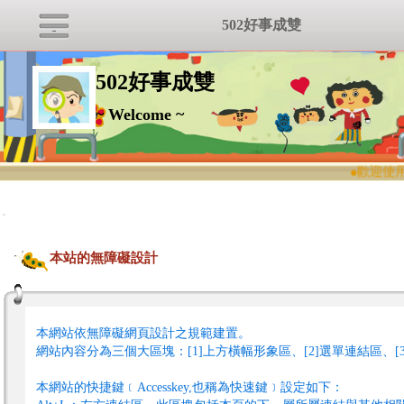
502好事成雙
502好事成雙
~ Welcome ~
●
歡迎使用
:::
本站的無障礙設計
本網站依無障礙網頁設計之規範建置。
網站內容分為三個大區塊：[1]上方橫幅形象區、[2]選單連結區、[
本網站的快捷鍵﹝Accesskey,也稱為快速鍵﹞設定如下：