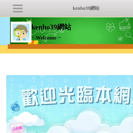
kenho39網站
kenho39網站
~ Welcome ~
:::