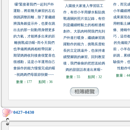
囉!緊接著我們一起到戶外
作，而完
入園後大家進入學習區工
運動，將前幾天練習的左右
小羊繼續
作，有些小羊用膠水黏貼挑
側跳調整距離，除了要繼續
成果展現
戰過關的照片並記錄，有些
辨識角錐提示外，也要在跳
用輕黏土
則是繼續輕黏土的相框邊框
出去的那一刻動用身體更多
條、捲蝸
創作。大肌肉時間我們先到
的力氣，才能將多出來的距
巧，這些
戶外進行暖身，繼續練習跳
離挑戰成功喔~而今天我們
的先備能
躍動作的能力，挑戰長度較
也準備將媽媽相框帶回家，
前，小羊
長的立定跳遠外，也保持連
期望媽媽收到後會很驚喜也
斜跳，累
續雙腳跳的練習。回到教室
很感動，這是小羊運用自己
驗值外，
後，我們偷偷的把想送給媽
會操作的能力慢慢完成的喔
性動作
媽的甜甜話表達出來喔~
~祝媽媽們母親節快樂~~~
數量：4
數量：55
點閱：32
數量：177
點閱：36
0427~0430