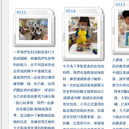
0513
0514
0515
一早我們先到活動室進行大
肌肉闖關，根據我們先前學
入園後，
到的能力，在不同器材所組
今天為了爭取更多的吹泡泡
區的教具
合而成的關卡中連續完成；
時間，我們在遊戲場就地取
中鋪設直
最後我們也一起使用沙灘球
材，練習連續跳過小輪胎，
路，操作
練習腳「踢」的力氣，在我
每一次的起跳與落地都要注
察方向和
們圍起來的範圍中，球滾到
意姿勢和距離才能幫助自己
牌來判斷
自己的前面就要用力踢出喔
跳躍成功喔~延續先前的吸
接。大肌
~點心結束後，我們一起參
管吹泡泡，小羊正式運用吹
欄，已有
與全園活動-動物保護宣
氣送風的技能吹泡泡，但還
後，今天
導，從活動中了解動物或寵
是有些技巧需要掌握，如：
小跑步往
物的訊息，並練習用正確的
距離、位置和方向，掌握後
的難易度
方式和身邊常遇到的動物相