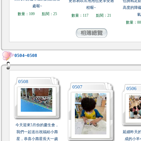
更容易吹出泡泡也更享受過
也挑戰定
處喔~
程喔~
高度的障
數量：109
點閱：25
氣
數量：117
點閱：21
數量：8
0504~0508
0508
0507
0506
今天迎來5月份的慶生會，
我們一起送出祝福給小壽
延續昨天
星，恭喜小壽星長大一歲
成的小羊