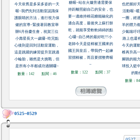
糖喔~站在火爐旁邊需要保
今天依舊是多采多姿的一天
也把握好
持距離照顧自己的安全，也
喔~我們先到活動室認識保
活動喔~
要一邊維持棉花糖能融化的
護眼睛的方法，進行視力保
一圈，經
適合高度，最後夾上蘇打餅
健的宣導~緊接著回教室舉
羊的體力
乾，就能享受軟軟綿綿的點
辦6月份慶生會，祝賀三位
少氣喘吁
心囉~自己烤的最好吃!!!小
小壽星長大一歲囉~吃完點
路上也還
老師今天是從棉被王國來的
心後則是回到活動室運動，
今天的運
國王與皇后，帶我們一起練
這是跳躍的練習提升至跳過
椎再升高
習摺棉被，而且要摺整齊喔
小輪胎，雖然是大挑戰，但
腳跳的能
~
是所有小羊都成功過關囉~
球投入籃
數量：122
點閱：37
的動
數量：142
點閱：46
數量：8
0525~0529
0527