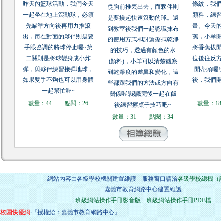
昨天的籃球活動，我們今天
條紋，我
從胸前推丟出去，而夥伴則
一起坐在地上滾動球，必須
顏料，練
是要撿起快速滾動的球。還
先瞄準方向後再用力推滾
畫。今天
到教室後我們一起認識抹布
出，而在對面的夥伴則是要
蕉，小羊
的使用方式和討論擦拭乾淨
手眼協調的將球停止喔~第
將香蕉拔
的技巧，透過有顏色的水
二關則是將球變身成小炸
位後往反
(顏料)，小羊可以清楚觀察
彈，與夥伴練習接彈地球，
開蒂頭喔
到乾淨度的差異和變化，這
如果雙手不夠也可以用身體
後，我們
些都跟我們的方法或方向有
一起幫忙喔~
關係喔!認識完後一起在飯
數量：44
點閱：26
數量：1
後練習擦桌子技巧吧~
數量：31
點閱：34
網站內容由各級學校機關建置維護 服務窗口請洽
各級學校總機（
嘉義市教育網路中心建置維護
班級網站操作手冊影音版
班級網站操作手冊PDF檔
校園快優網
‧『授權給：嘉義市教育網路中心』