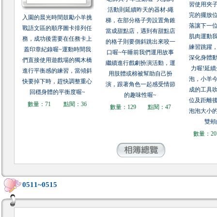
習使用夾
活動則延續昨天的器材-繩
完的擺放
入園的晨光時間鼓勵小羊挑
梯，在部分格子旁設置角錐
落讓下一
戰語文區的順序圖卡排列任
當成甜點店，遇到有甜點店
肌肉運動
務，成功後需要在任務卡上
的格子則要側斜跳出來咬一
練習跳躍
蓋印章紀錄喔~運動時間我
口喔~午睡前我們運用故事
深化身體
們直接使用遊戲場的獨木橋
繼續進行戲劇扮演活動，運
力喔!延
進行平衡感的練習，當傾斜
用肢體或棉被幫助自己扮
泡，小羊
快要掉下時，趕快調整重心
演，跟著角色一起感受情節
成的工具
回穩身體的平衡度喔~
的趣味性喔~
位及距離
數量：71
點閱：36
數量：129
點閱：47
泡泡大小
雙頰
數量：20
0511~0515