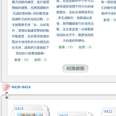
能，但是從動作中小羊可以
幾天的動作練習，進行循環
每一跳前
練習感受身體不同方向的移
體能的挑戰，也將跳躍動作
己的動作
動變化，且結合身體各部位
完成的更純熟~回到教室後
動作中保
來完成動作。遊戲場結束
延續昨天的吹泡泡活動，小
數量：2
後，我們繼續進行吹泡泡活
羊挑戰將毛球「吹」出杯底
動，這次更是進一步挑戰將
外，透過吹氣練習雙頰的動
泡泡吹在手中，觀察泡泡長
作敏捷度，也在緊張刺激的
大的過程和變化。
戰況中保持對的方向穩定的
數量：125
點閱：23
吹毛球，讓我們大家都留下
美好的小競賽經驗喔~
數量：135
點閱：31
0420~0424
0424
0422
0423