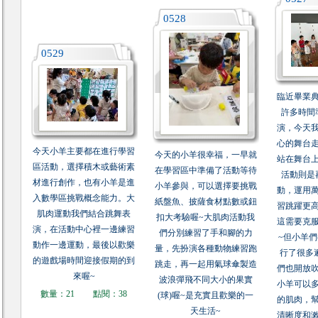
0528
0529
臨近畢業
許多時間
演，今天
心的舞台
今天小羊主要都在進行學習
今天的小羊很幸福，一早就
站在舞台
區活動，選擇積木或藝術素
在學習區中準備了活動等待
活動則是
材進行創作，也有小羊是進
小羊參與，可以選擇要挑戰
動，運用
入數學區挑戰概念能力。大
紙盤魚、披薩食材點數或鈕
習跳躍更
肌肉運動我們結合跳舞表
扣大考驗喔~大肌肉活動我
這需要克
演，在活動中心裡一邊練習
們分別練習了手和腳的力
~但小羊
動作一邊運動，最後以歡樂
量，先扮演各種動物練習跑
行了很多
的遊戲場時間迎接假期的到
跳走，再一起用氣球傘製造
們也開放
來喔~
波浪彈飛不同大小的果實
小羊可以
數量：21
點閱：38
(球)喔~是充實且歡樂的一
的肌肉，
天生活~
清晰度和