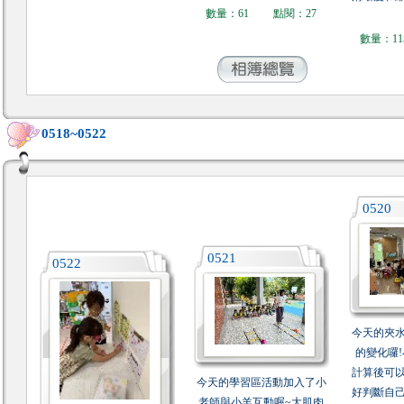
數量：61
點閱：27
數量：11
0518~0522
0520
0521
0522
今天的夾
的變化囉
計算後可
今天的學習區活動加入了小
好判斷自
老師與小羊互動喔~大肌肉