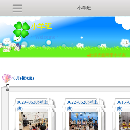
小羊班
小羊班
~ Welcome ~
●
歡迎光臨可愛小羊家
:::
6月(後4週)
0629~0630(補上
0622~0626(補上
0615~
傳)
傳)
傳)