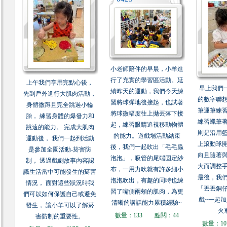
小老師陪伴的早晨，小羊進
行了充實的學習區活動。延
上午我們享用完點心後，
早上我們
續昨天的運動，我們今天練
先到戶外進行大肌肉活動，
的數字聯
習將球彈地後接起，也試著
身體微蹲且完全跳過小輪
筆運筆練
將球微幅度往上拋丟落下接
胎， 練習身體的爆發力和
練習蠟筆
起，練習眼睛追視移動物體
跳遠的能力。 完成大肌肉
則是沿用
的能力。遊戲場活動結束
運動後， 我們一起到活動
上滾動球
後，我們一起吹出「毛毛蟲
是參加全園活動-菸害防
向且隨著
泡泡」，吸管的尾端固定紗
制， 透過戲劇故事內容認
大而調整
布，一用力吹就有許多細小
識生活當中可能發生的菸害
最後，我
泡泡吹出，有趣的同時也練
情況， 面對這些狀況時我
「丟丟銅
習了嘴側兩頰的肌肉，為更
們可以如何保護自己或避免
戲~一起
清晰的講話能力累積經驗~
發生， 讓小羊可以了解菸
火
數量：133
點閱：44
害防制的重要性。
數量：10