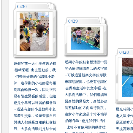
0430
0429
0428
近期小羊的點名板活動中要
連假的前一天小羊依舊過得
開始練習辨識自己的名字囉
很精采喔~出去運動前，我
~可以透過觀察文字的形狀
們帶著好奇的心認識小老
來聯想記憶，也更有意識的
師，這學期的小老師是每兩
去覺察生活中的文字喔~在
周就會輪換一次，因此很容
大肌肉活動中，我們繼續練
易有陌生緊張的感覺，但這
習身體的爆發力，身體必須
也是小羊可以練習的機會喔
調整移動的方向進行側跳，
~透過有趣的小遊戲與小老
晨光時間
這對小羊來說是非常不簡單
師產生交集，並練習讓自己
趣入區操
的動作喔~也是我們生活中
與他人都感受舒服的社交技
是延續昨
比較不會使用到的動作技
巧。大肌肉活動則是結合前
天提高難