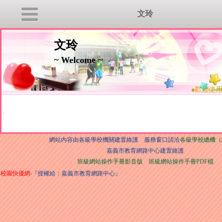
文玲
文玲
~ Welcome ~
●
歡迎使用
:::
網站內容由各級學校機關建置維護 服務窗口請洽
各級學校總機（
嘉義市教育網路中心建置維護
班級網站操作手冊影音版
班級網站操作手冊PDF檔
校園快優網
‧『授權給：嘉義市教育網路中心』