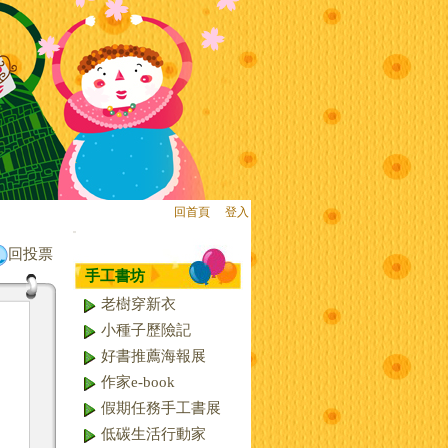
回首頁
、
登入
:::
回投票
手工書坊
老樹穿新衣
小種子歷險記
好書推薦海報展
作家e-book
假期任務手工書展
低碳生活行動家