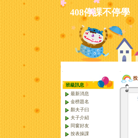
408停課不停學
:::
:::
投
班級訊息
最新消息
金榜題名
顏夫子曰
夫子介紹
同窗好友
按表操課