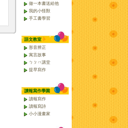
做一本書送給他
我的小怪獸
手工書學習
語文教室
形音辨正
寓言故事
ㄅㄆㄇ講堂
提早寫作
讀報寫作學園
讀報寫作
讀報寫詩
小小漫畫家