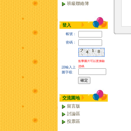
班級聯絡簿
登入
帳號：
密碼：
點擊圖片可以更換驗
證碼
請輸入上
圖字樣:
交流園地
留言版
討論區
投票區