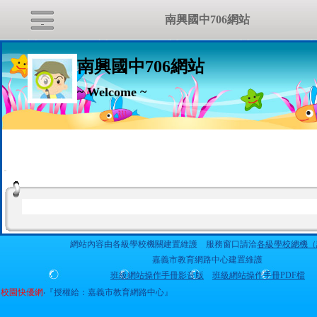
南興國中706網站
南興國中706網站
~ Welcome ~
:::
網站內容由各級學校機關建置維護 服務窗口請洽
各級學校總機（
嘉義市教育網路中心建置維護
班級網站操作手冊影音版
班級網站操作手冊PDF檔
校園快優網
‧『授權給：嘉義市教育網路中心』