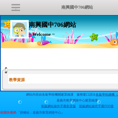
南興國中706網站
南興國中706網站
~ Welcome ~
:::
教學資源
網站內容由各級學校機關建置維護 服務窗口請洽
各級學校總機（
嘉義市教育網路中心建置維護
班級網站操作手冊影音版
班級網站操作手冊PDF檔
校園快優網
‧『授權給：嘉義市教育網路中心』