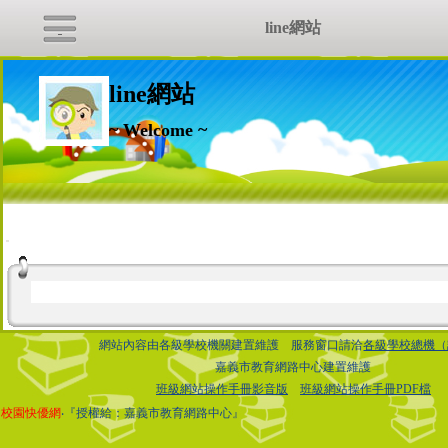
line網站
line網站
~ Welcome ~
:::
網站內容由各級學校機關建置維護 服務窗口請洽
各級學校總機（
嘉義市教育網路中心建置維護
班級網站操作手冊影音版
班級網站操作手冊PDF檔
校園快優網
‧『授權給：嘉義市教育網路中心』