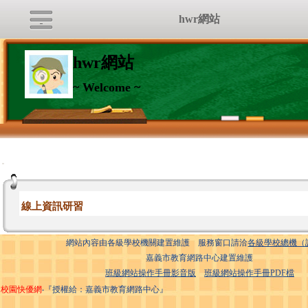
hwr網站
hwr網站
~ Welcome ~
:::
線上資訊研習
網站內容由各級學校機關建置維護 服務窗口請洽
各級學校總機（
嘉義市教育網路中心建置維護
班級網站操作手冊影音版
班級網站操作手冊PDF檔
校園快優網
‧『授權給：嘉義市教育網路中心』