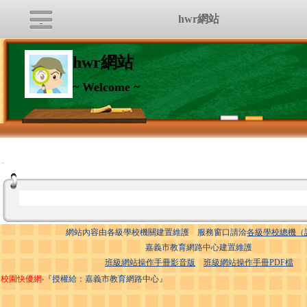
hwr網站
hwr網站
~ Welcome ~
:::
網站內容由各級學校機關建置維護 服務窗口請洽
各級學校總機（
嘉義市教育網路中心建置維護
班級網站操作手冊影音版
班級網站操作手冊PDF檔
校園快優網
‧『授權給：嘉義市教育網路中心』