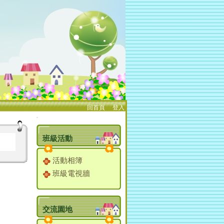
回首頁
、
登入
:::
班級活動
活動相簿
班級電視牆
交流園地