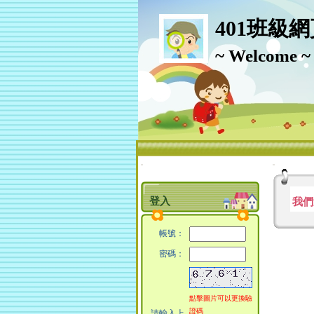
401班級
~ Welcome ~
:::
:::
登入
我們
帳號：
密碼：
點擊圖片可以更換驗
證碼
請輸入上