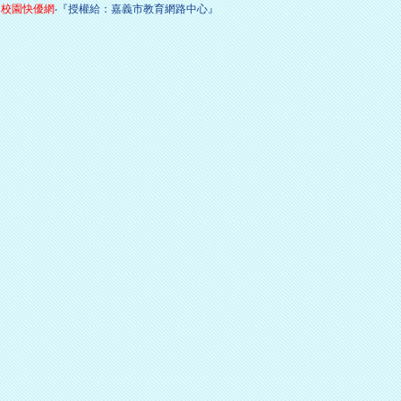
校園快優網
‧『授權給：嘉義市教育網路中心』