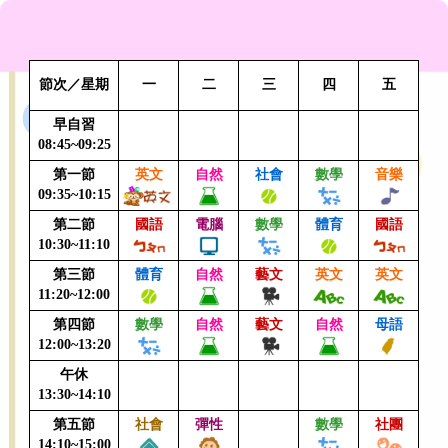
節次／星期
一
二
三
四
五
早自習
08:45~09:25
第一節
英文
自然
社會
數學
音樂
09:35~10:15
第二節
國語
電腦
數學
體育
國語
10:30~11:10
第三節
體育
自然
藝文
英文
英文
11:20~12:00
第四節
數學
自然
藝文
自然
母語
12:00~13:20
午休
13:30~14:10
第五節
社會
彈性
數學
社團
14:10~15:00