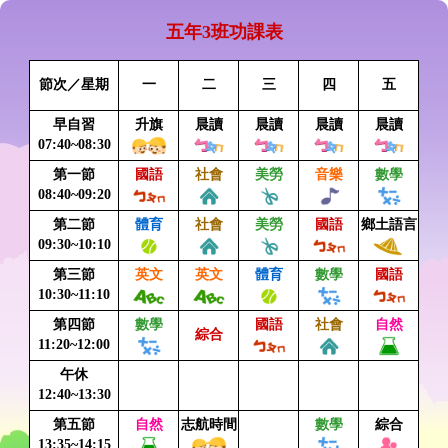
五年3班功課表
節次／星期
一
二
三
四
五
早自習
升旗
晨讀
晨讀
晨讀
晨讀
07:40~08:30
第一節
國語
社會
美勞
音樂
數學
08:40~09:20
第二節
體育
社會
美勞
國語
鄉土語言
09:30~10:10
第三節
英文
英文
體育
數學
國語
10:30~11:10
第四節
數學
國語
社會
自然
綜合
11:20~12:00
午休
12:40~13:30
第五節
自然
志航時間
數學
綜合
13:35~14:15