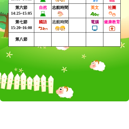
第六節
自然
志航時間
英文
社團
14:25~15:05
第七節
國語
志航時間
電腦
健康教育
15:20~16:00
第八節