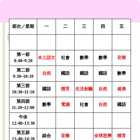
節次／星期
一
二
三
四
五
第一節
本土語文
社會
數學
數學
音樂
8:40~9:20
第二節
自然
國語
國語
國語
數學
9:30~10:10
第三節
國語
體育
生活創藝
自然
健康
10:30~11:10
第四節
數學
電腦
社會
自然
國語
11:20~12:00
午休
12:40~13:30
第五節
綜合
音樂
全球思辨
體育
13:40~14:20