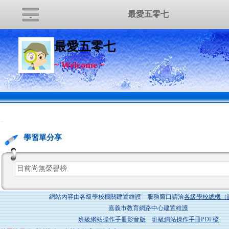
最愛五零七
最愛五零七
~ Welcome ~
:::
學習單分享
目前尚無榮譽榜
網站內容由各級學校機關建置維護 服務窗口請洽
各級學校總機（
嘉義市教育網路中心建置維護
班級網站操作手冊影音版
班級網站操作手冊PDF檔