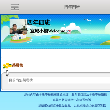
四年四班
四年四班
~ 宜城小棧Welcome ~
:::
榮譽榜
目前尚無榮譽榜
網站內容由各級學校機關建置維護 服務窗口請洽
各級學校總機（
嘉義市教育網路中心建置維護
班級網站操作手冊影音版
班級網站操作手冊PDF檔