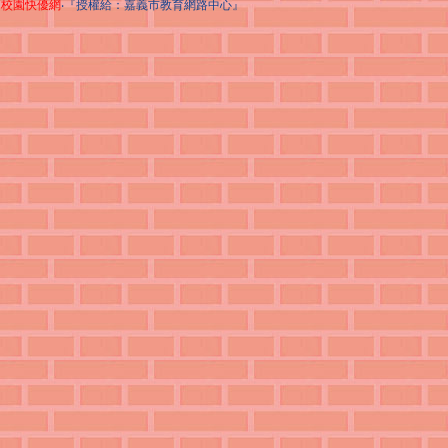
校園快優網
‧『授權給：嘉義市教育網路中心』