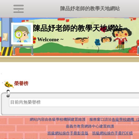
陳品妤老師的教學天地網站
陳品妤老師的教學天地網站
~ Welcome ~
:::
榮譽榜
目前尚無榮譽榜
網站內容由各級學校機關建置維護 服務窗口請洽
各級學校總機（
嘉義市教育網路中心建置維護
班級網站操作手冊影音版
班級網站操作手冊PDF檔