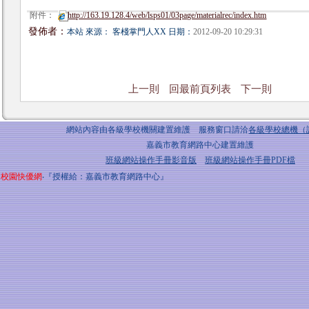
附件：
http://163.19.128.4/web/lsps01/03page/materialrec/index.htm
發佈者：
本站 來源： 客棧掌門人XX 日期：
2012-09-20 10:29:31
上一則
回最前頁列表
下一則
網站內容由各級學校機關建置維護 服務窗口請洽
各級學校總機（
嘉義市教育網路中心建置維護
班級網站操作手冊影音版
班級網站操作手冊PDF檔
校園快優網
‧『授權給：嘉義市教育網路中心』