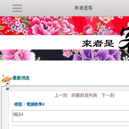
來者是客
:::
最新消息
上一則
回最前頁列表
下一則
標題：
電腦教學4
測試4