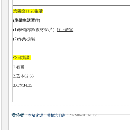
第四節11:20生活
(
準備生活習作)
(1)學習內容(教材/影片):
線上教室
(2)作業/測驗:
今日功課:
1.看書
2.乙本62.63
3.C本34.35
發佈者：
本站 來源： 林怡汝 日期：
2022-06-01 16:01:26