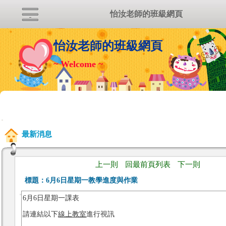
怡汝老師的班級網頁
怡汝老師的班級網頁
~ Welcome ~
:::
最新消息
上一則
回最前頁列表
下一則
標題：
6月6日星期一教學進度與作業
6月6日星期一課表
請連結以下
線上教室
進行視訊