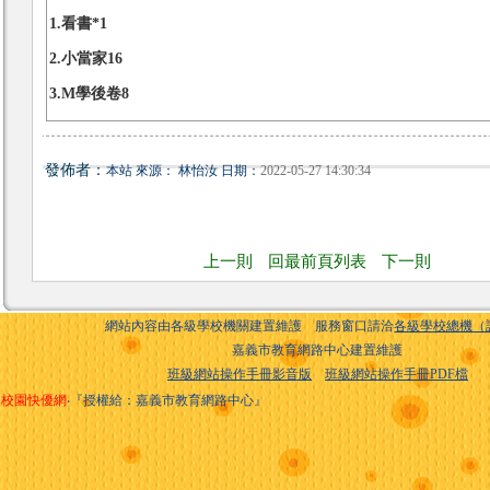
1.
看書*1
2.
小當家16
3.M
學後卷8
發佈者：
本站 來源： 林怡汝 日期：
2022-05-27 14:30:34
上一則
回最前頁列表
下一則
網站內容由各級學校機關建置維護 服務窗口請洽
各級學校總機（
嘉義市教育網路中心建置維護
班級網站操作手冊影音版
班級網站操作手冊PDF檔
校園快優網
‧『授權給：嘉義市教育網路中心』