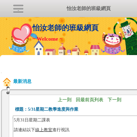
怡汝老師的班級網頁
怡汝老師的班級網頁
~ Welcome ~
:::
最新消息
上一則
回最前頁列表
下一則
標題：
5/31星期二教學進度與作業
5月31日星期二課表
請連結以下
線上教室
進行視訊