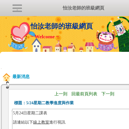
怡汝老師的班級網頁
怡汝老師的班級網頁
~ Welcome ~
:::
最新消息
上一則
回最前頁列表
下一則
標題：
5/24星期二教學進度與作業
5月24日星期二課表
請連結以下
線上教室
進行視訊