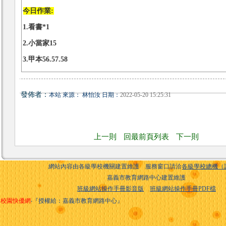
今日作業:
1.看書*1
2.小當家15
3.甲本56.57.58
發佈者：
本站 來源： 林怡汝 日期：
2022-05-20 15:25:31
上一則
回最前頁列表
下一則
網站內容由各級學校機關建置維護 服務窗口請洽
各級學校總機（
嘉義市教育網路中心建置維護
班級網站操作手冊影音版
班級網站操作手冊PDF檔
校園快優網
‧『授權給：嘉義市教育網路中心』