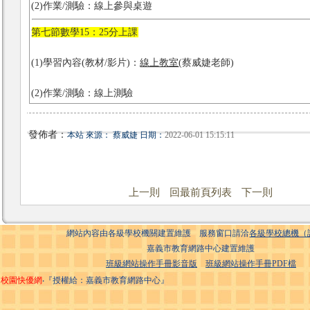
(2)作業/測驗：線上參與桌遊
第七節數學15：25分上課
(1)學習內容(教材/影片)：
線上教室
(蔡威婕老師)
(2)作業/測驗：線上測驗
發佈者：
本站 來源： 蔡威婕 日期：
2022-06-01 15:15:11
上一則
回最前頁列表
下一則
網站內容由各級學校機關建置維護 服務窗口請洽
各級學校總機（
嘉義市教育網路中心建置維護
班級網站操作手冊影音版
班級網站操作手冊PDF檔
校園快優網
‧『授權給：嘉義市教育網路中心』