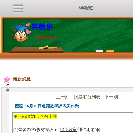
特教班
特教班
~ Welcome ~
:::
最新消息
上一則
回最前頁列表
下一則
標題：
6月10日遠距教學課表與作業
第一節體育8：40分上課
(1)學習內容(教材/影片)：
線上教室
(謝佳珊老師)