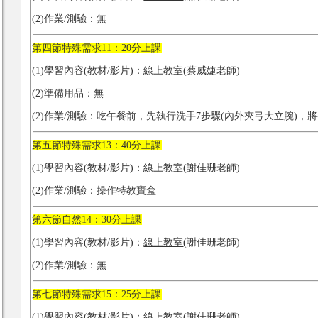
(2)作業/測驗：無
第四節特殊需求11：20分上課
(1)學習內容(教材/影片)：
線上教室
(蔡威婕老師)
(2)準備用品：無
(2)作業/測驗：吃午餐前，先執行洗手7步驟(內外夾弓大立腕)，
第五節特殊需求13：40分上課
(1)學習內容(教材/影片)：
線上教室
(謝佳珊老師)
(2)作業/測驗：操作特教寶盒
第六節自然14：30分上課
(1)學習內容(教材/影片)：
線上教室
(謝佳珊老師)
(2)作業/測驗：無
第七節特殊需求15：25分上課
(1)學習內容(教材/影片)：
線上教室
(謝佳珊老師)