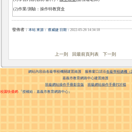
(2)作業/測驗：操作特教寶盒
發佈者：
本站 來源： 蔡威婕 日期：
2022-05-26 14:34:18
上一則
回最前頁列表
下一則
網站內容由各級學校機關建置維護 服務窗口請洽
各級學校總機（
嘉義市教育網路中心建置維護
班級網站操作手冊影音版
班級網站操作手冊PDF檔
校園快優網
‧『授權給：嘉義市教育網路中心』