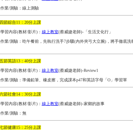
2)作業/測驗：線上測驗
四節綜合11：20分上課
1)學習內容(教材/影片)：
線上教室
(蔡威婕老師)-「生活文化行」
2)作業/測驗：吃午餐前，先執行洗手7步驟(內外夾弓大立腕)，將手徹底洗
五節英語13：40分上課
1)學習內容(教材/影片)：
線上教室
(蔡威婕老師)-Review1
2)作業/測驗：準備鉛筆、橡皮擦，完成課本p47和英語字母「O」學習單
六節社會14：30分上課
1)學習內容(教材/影片)：
線上教室
(蔡威婕老師)-家鄉的故事
2)作業/測驗：無
七節健康15：25分上課