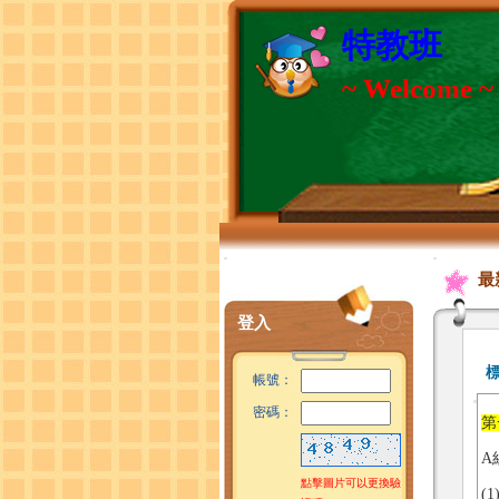
特教班
~ Welcome ~
:::
:::
最
登入
帳號：
密碼：
第
A
點擊圖片可以更換驗
(