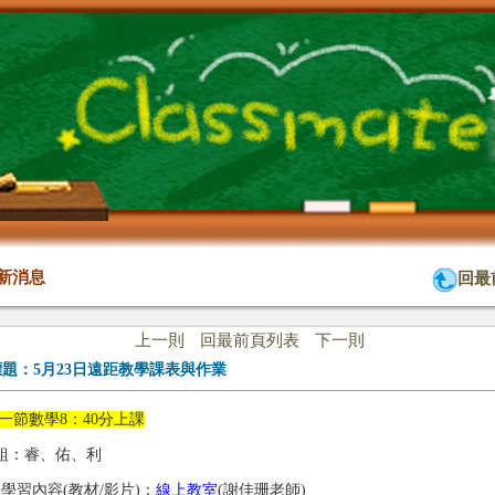
新消息
回最
上一則
回最前頁列表
下一則
標題：
5月23日遠距教學課表與作業
一節數學8：40分上課
組：睿、佑、利
1)學習內容(教材/影片)：
線上教室
(謝佳珊老師)