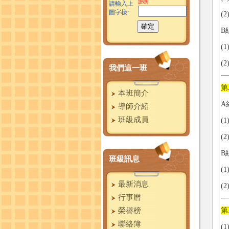
證碼
請輸入上
圖字樣:
(
B
(
(
我們這一班
第
本班簡介
A
導師介紹
班級成員
(
(
B
班級訊息
(
最新消息
(
行事曆
榮譽榜
第
聯絡簿
(