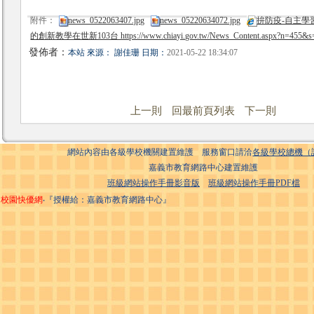
附件：
news_0522063407.jpg
news_05220634072.jpg
拚防疫-自主學
的創新教學在世新103台 https://www.chiayi.gov.tw/News_Content.aspx?n=455&s
發佈者：
本站 來源： 謝佳珊 日期：
2021-05-22 18:34:07
上一則
回最前頁列表
下一則
網站內容由各級學校機關建置維護 服務窗口請洽
各級學校總機（
嘉義市教育網路中心建置維護
班級網站操作手冊影音版
班級網站操作手冊PDF檔
校園快優網
‧『授權給：嘉義市教育網路中心』