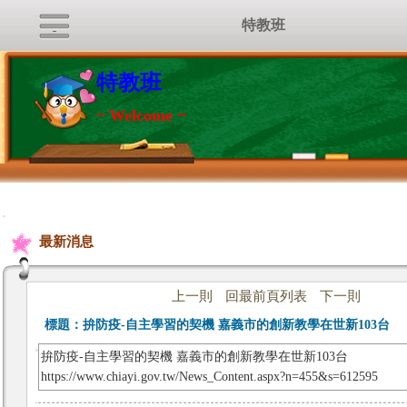
特教班
特教班
~ Welcome ~
:::
最新消息
上一則
回最前頁列表
下一則
標題：
拚防疫-自主學習的契機 嘉義市的創新教學在世新103台
拚防疫-自主學習的契機 嘉義市的創新教學在世新103台
https://www.chiayi.gov.tw/News_Content.aspx?n=455&s=612595