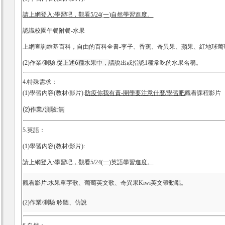
請上網登入:學習吧，觀看5/24(一)自然學習進度。
認識校園午餐附餐-水果
上網查詢維基百科，自由的百科全書-李子、香蕉、奇異果、蘋果、紅地球葡
(2)作業/測驗:
從上述6種水果中，
請說出或指認1種常吃的水果名稱。
4.特殊需求：
(1)學習內容(教材/影片):
防疫你我有責-開學要注意什麼/學習吧
觀看課程影片
(2)作業/測驗:無
5.英語
：
(1)學習內容(教材/影片):
請上網登入:學習吧，觀看5/24(一)英語學習進度。
觀看影片:水果單字歌、
葡萄英文歌、奇異果Kiwi英文帶動唱。
(2)作業/測驗:聆聽、仿說