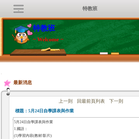
特教班
特教班
~ Welcome ~
:::
最新消息
上一則
回最前頁列表
下一則
標題：
5月24日自學課表與作業
5月24日自學課表與作業
1.國語：
(1)學習內容(教材/影片):