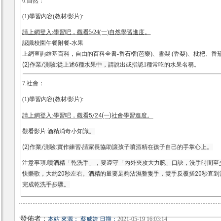
6.自然：
(1)學習內容(教材/影片):
請上網登入:學習吧，觀看5/24(一)自然學習進度。
認識校園午餐附餐-水果
上網查詢維基百科，自由的百科全書-番石榴(芭樂)、雪梨 (香梨)、枇杷、
(2)作業/測驗:從上述6種水果中，
請說出或指認1種常吃的水果名稱。
7.社會：
(1)學習內容(教材/影片):
請上網登入:學習吧，觀看5/24(一)社會學習進度。
觀看影片:
酒精消毒小知識
。
(2)作業/測驗:實作練習-請家長協助讓孩子噴酒精在孩子自己的手掌心上。
注意事項:
噴酒精「乾洗手」，要遵守「內外夾攻大力腕」口訣，洗手時間至
快樂歌，大約20秒左右。酒精的量要足夠沾濕整隻手，雙手反覆搓20秒直
完成乾洗手步驟。
發佈者：
本站 來源： 蔡威婕 日期：
2021-05-19 16:03:14