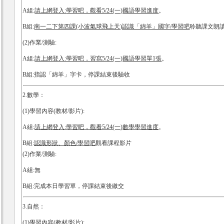
A組:
請上網登入:
學習吧，觀看5/24(一)國語學習進度
。
B組:
南一二下第四課(小波氣球飛上天)認識「綿羊」國字/學習吧
聆聽課文朗
(2)作業/測驗:
A組:
請上網登入:學習吧，習寫5/24(一)國語學習單1張
。
B組:指認「綿羊」字卡，停課結束後驗收
2.數學：
(1)學習內容(教材/影片):
A組:
請上網登入:學習吧，觀看5/24(一)數學學習進度
。
B組:
認識形狀、顏色/學習吧
觀看課程影片
(2)作業/測驗:
A組:無
B組:完成本日學習單，停課結束後繳交
3.自然：
(1)學習內容(教材/影片):