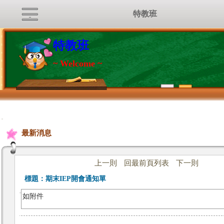
特教班
特教班
~ Welcome ~
:::
最新消息
上一則
回最前頁列表
下一則
標題：
期末IEP開會通知單
如附件