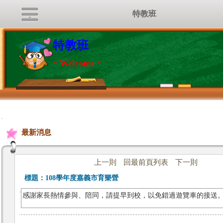
特教班
特教班
~ Welcome ~
:::
最新消息
上一則
回最前頁列表
下一則
標題：
108學年度嘉義市育樂營
感謝家長熱情參與、陪同，請提早到校，以免錯過遊覽車的接送