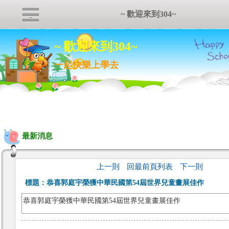
~ 歡迎來到304~
~ 歡迎來到304~
一起快樂上學去
:::
最新消息
上一則
回最前頁列表
下一則
標題：
恭喜郭庭宇榮獲中華民國第54屆世界兒童畫展佳作
恭喜郭庭宇榮獲中華民國第54屆世界兒童畫展佳作