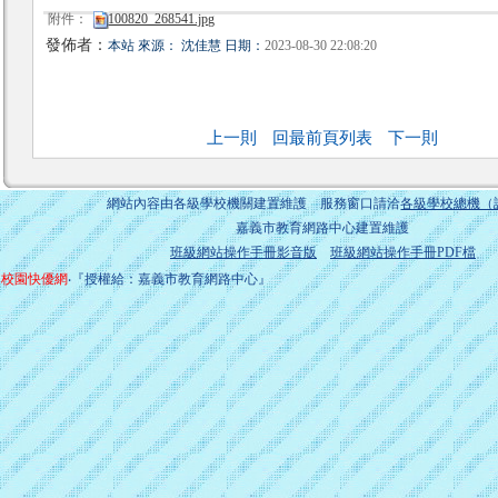
附件：
100820_268541.jpg
發佈者：
本站 來源： 沈佳慧 日期：
2023-08-30 22:08:20
上一則
回最前頁列表
下一則
網站內容由各級學校機關建置維護 服務窗口請洽
各級學校總機（
嘉義市教育網路中心建置維護
班級網站操作手冊影音版
班級網站操作手冊PDF檔
校園快優網
‧『授權給：嘉義市教育網路中心』