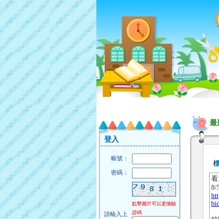
:::
:::
最
登入
帳號：
密碼：
看
8
ht
bi
點擊圖片可以更換驗
證碼
請輸入上