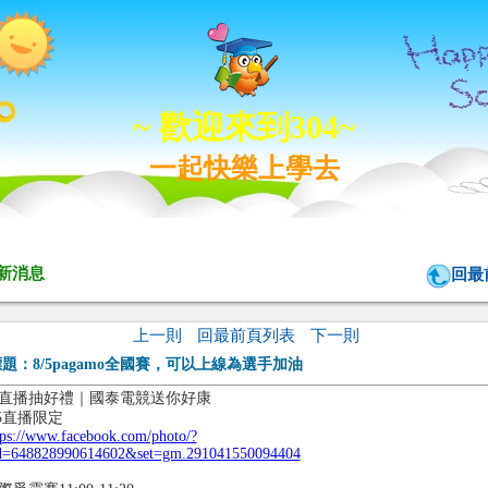
~ 歡迎來到304~
一起快樂上學去
新消息
回最
上一則
回最前頁列表
下一則
標題：
8/5pagamo全國賽，可以上線為選手加油
直播抽好禮｜國泰電競送你好康
/5直播限定
tps://www.facebook.com/photo/?
d=648828990614602&set=gm.291041550094404