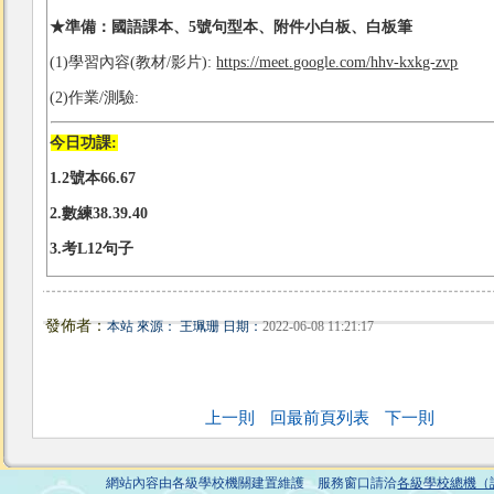
★
準備：
國語課本、
5號句型本、
附件
小白板、白板筆
(1)學習內容(教材/影片):
https://meet.google.com/hhv-kxkg-zvp
(2)作業/測驗:
今日功課:
1.2號本66.67
2.數練38.39.40
3.考L12句子
發佈者：
本站 來源： 王珮珊 日期：
2022-06-08 11:21:17
上一則
回最前頁列表
下一則
網站內容由各級學校機關建置維護 服務窗口請洽
各級學校總機（