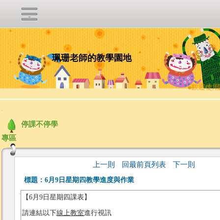
珮珊老師的教學園地
●
歡迎使用
:::
停課不停學
專區
上一則
回最前頁列表
下一則
標題：
6月9日星期四教學進度與作業
【6月9日星期四課表】
請連結以下
線上教室
進行視訊