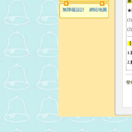
第
無障礙設計
網站地圖
★
(
(
【
1
2.
發