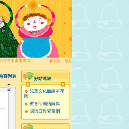
迎使用跑馬燈服務!
回首頁
、
登入
:::
前頁列表
好站連結
兒童文化館繪本花
園
教育部國語辭典
國語日報兒童網