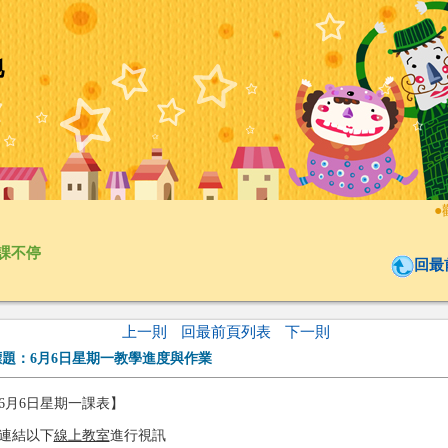
地
●
歡
課不停
回最
上一則
回最前頁列表
下一則
標題：
6月6日星期一教學進度與作業
6月6日星期一課表】
連結以下
線上教室
進行視訊