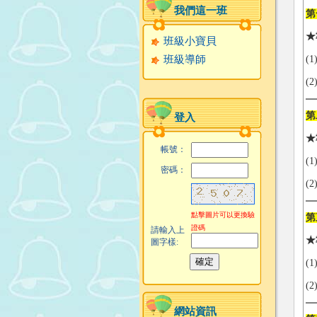
我們這一班
第
★
班級小寶貝
班級導師
(
(
第
登入
★
帳號：
(
密碼：
(
點擊圖片可以更換驗
第
證碼
請輸入上
★
圖字樣:
(
(
網站資訊