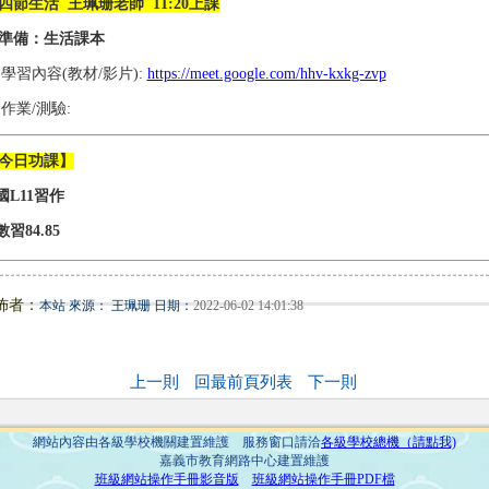
四節生活 王珮珊老師 11:20上課
準備：生活課本
1)學習內容(教材/影片):
https://meet.google.com/hhv-kxkg-zvp
2)作業/測驗:
今日功課】
.國L11習作
數習84.85
佈者：
本站 來源： 王珮珊 日期：
2022-06-02 14:01:38
上一則
回最前頁列表
下一則
網站內容由各級學校機關建置維護 服務窗口請洽
各級學校總機（請點我)
嘉義市教育網路中心建置維護
班級網站操作手冊影音版
班級網站操作手冊PDF檔