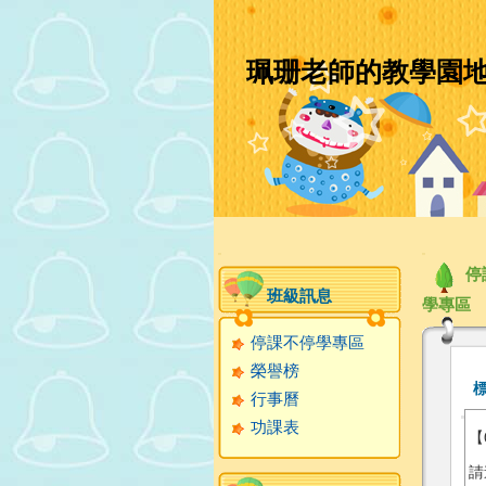
珮珊老師的教學園
:::
:::
停
班級訊息
學專區
停課不停學專區
榮譽榜
行事曆
功課表
【
請