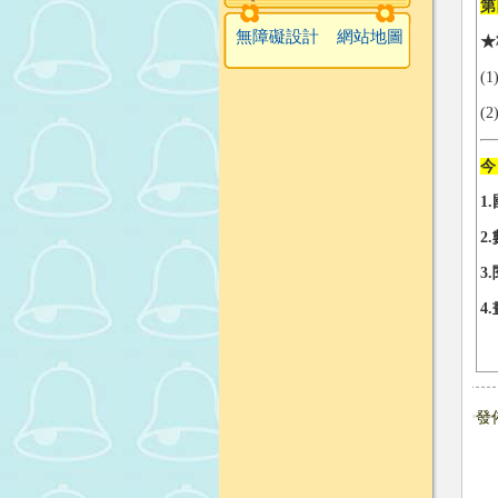
第
無障礙設計
網站地圖
★
(
(
今
1
2.
3
4
發