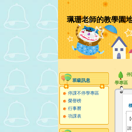
珮珊老師的教學園
:::
:::
停
班級訊息
學專區
停課不停學專區
榮譽榜
行事曆
功課表
【
請