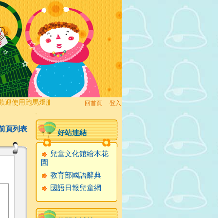
迎使用跑馬燈服務!
回首頁
、
登入
:::
前頁列表
好站連結
兒童文化館繪本花
園
教育部國語辭典
國語日報兒童網