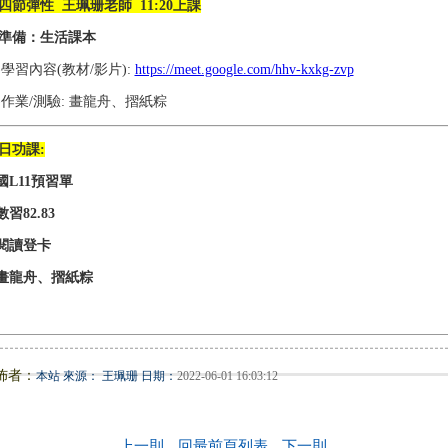
四節彈性 王珮珊老師 11:20上課
準備：生活課本
1)學習內容(教材/影片):
https://meet.google.com/hhv-kxkg-zvp
2)作業/測驗: 畫龍舟、摺紙粽
日功課:
.國L11預習單
數習82.83
.閱讀登卡
.畫龍舟、摺紙粽
佈者：
本站 來源： 王珮珊 日期：
2022-06-01 16:03:12
上一則
回最前頁列表
下一則