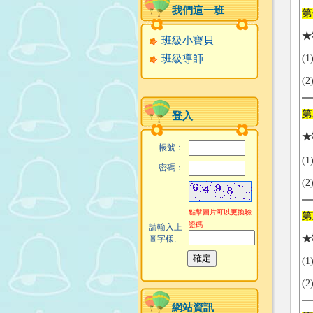
我們這一班
第
★
班級小寶貝
班級導師
(
(
第
登入
★
帳號：
(
密碼：
(
點擊圖片可以更換驗
第
證碼
請輸入上
★
圖字樣:
(
(
網站資訊