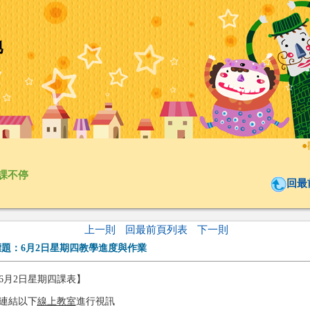
地
●
歡
課不停
回最
上一則
回最前頁列表
下一則
標題：
6月2日星期四教學進度與作業
6月2日星期四課表】
連結以下
線上教室
進行視訊