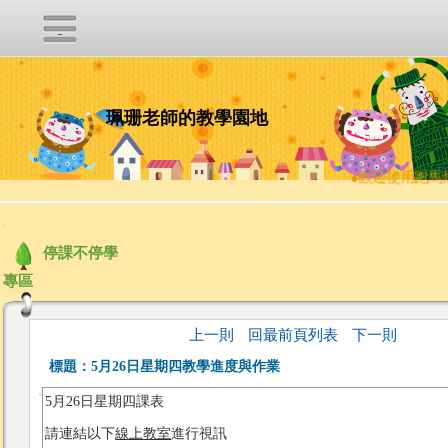
珮珊老師的教學園地
●
歡迎使用跑馬燈
:::
停課不停學
專區
上一則
回最前頁列表
下一則
標題：
5月26日星期四教學進度與作業
5月26日星期四課表
請連結以下
線上教室
進行視訊