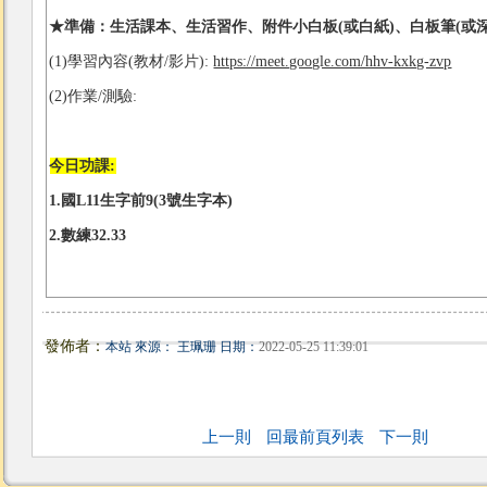
★
準備：生活課本、生活習作、附
件小白板(或白紙)、白板筆(或
(1)學習內容(教材/影片):
https://meet.google.com/hhv-kxkg-zvp
(2)作業/測驗:
今日功課:
1.國L11生字前9(3號生字本)
2.數練32.33
發佈者：
本站 來源： 王珮珊 日期：
2022-05-25 11:39:01
上一則
回最前頁列表
下一則