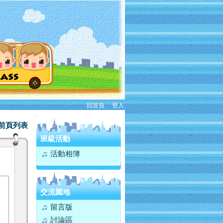
回首頁
、
登入
:::
前頁列表
班級活動
活動相簿
交流園地
留言版
討論區