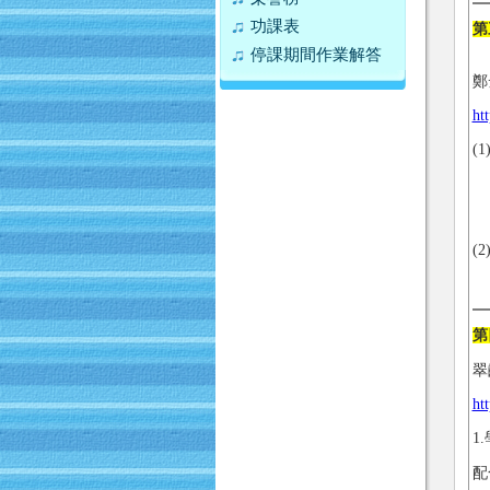
功課表
第
停課期間作業解答
鄭
ht
(
(
第
翠
ht
1
配