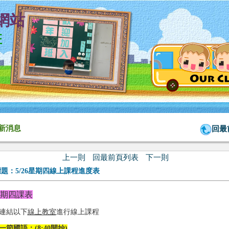
網站
班
新消息
回最
上一則
回最前頁列表
下一則
標題：
5/26星期四線上課程進度表
期四課表
連結以下
線上教室
進行線上課程
一節國語：(8:40開始)