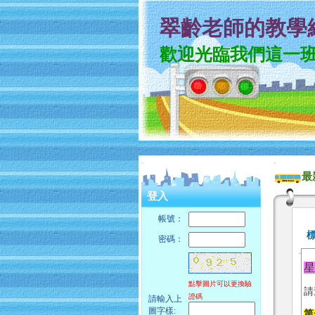
翠齡老師的教學
歡迎光臨我們這一
:::
:::
最
登入
帳號：
密碼：
星
點擊圖片可以更換驗
請
證碼
請輸入上
圖字樣:
第