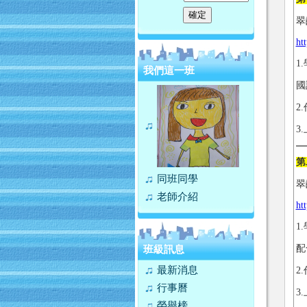
翠
ht
1
我們這一班
國
2
3
第
同班同學
翠
老師介紹
ht
1
配
班級訊息
最新消息
2
行事曆
3
榮譽榜