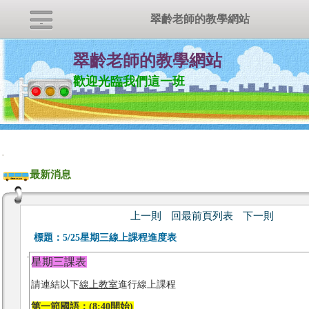
翠齡老師的教學網站
翠齡老師的教學網站
歡迎光臨我們這一班
:::
最新消息
上一則
回最前頁列表
下一則
標題：
5/25星期三線上課程進度表
星期三課表
請連結以下
線上教室
進行線上課程
第一節國語：(8:40開始)