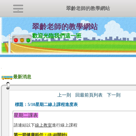
翠齡老師的教學網站
翠齡老師的教學網站
歡迎光臨我們這一班
:::
最新消息
上一則
回最前頁列表
下一則
標題：
5/10星期二線上課程進度表
星期二課表
請連結以下
線上教室
進行線上課程
第一節健康科任：(8:40開始)