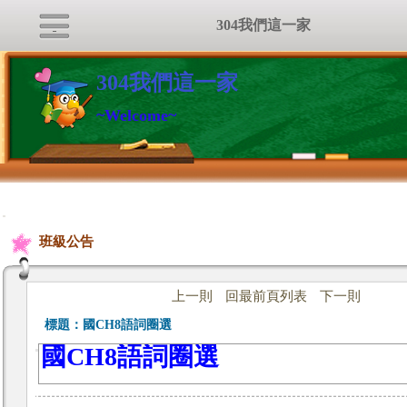
304我們這一家
304我們這一家
~Welcome~
:::
班級公告
上一則
回最前頁列表
下一則
標題：
國CH8語詞圈選
國CH8語詞圈選