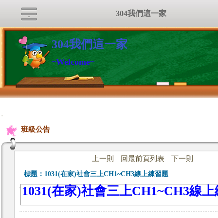
304我們這一家
304我們這一家
~Welcome~
:::
班級公告
上一則
回最前頁列表
下一則
標題：
1031(在家)社會三上CH1~CH3線上練習題
1031(在家)社會三上CH1~CH3線