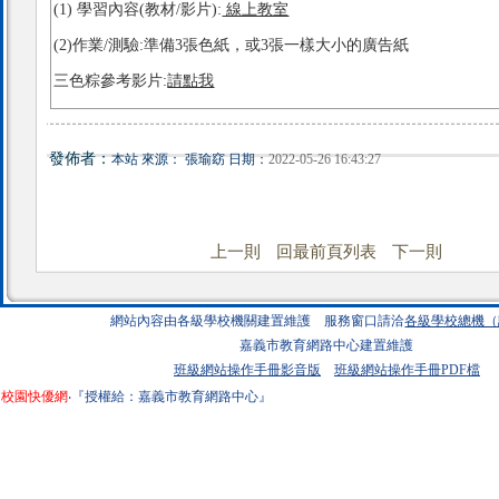
(1) 學習內容(教材/影片):
線上教室
(2)作業/測驗:準備3張色紙，或3張一樣大小的廣告紙
三色粽參考影片:
請點我
發佈者：
本站 來源： 張瑜窈 日期：
2022-05-26 16:43:27
上一則
回最前頁列表
下一則
網站內容由各級學校機關建置維護 服務窗口請洽
各級學校總機（
嘉義市教育網路中心建置維護
班級網站操作手冊影音版
班級網站操作手冊PDF檔
校園快優網
‧『授權給：嘉義市教育網路中心』