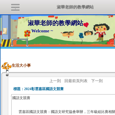
淑華老師的教學網站
淑華老師的教學網站
~ Welcome ~
:::
生活大小事
上一則
回最前頁列表
下一則
標題：
2024彰雲嘉區國語文競賽
國語文競賽
雲嘉區國語文競賽：國語文研究協會舉辦，三年級組比賽相