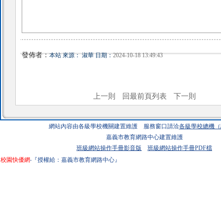
發佈者：
本站 來源： 淑華 日期：
2024-10-18 13:49:43
上一則
回最前頁列表
下一則
網站內容由各級學校機關建置維護 服務窗口請洽
各級學校總機（
嘉義市教育網路中心建置維護
班級網站操作手冊影音版
班級網站操作手冊PDF檔
校園快優網
‧『授權給：嘉義市教育網路中心』